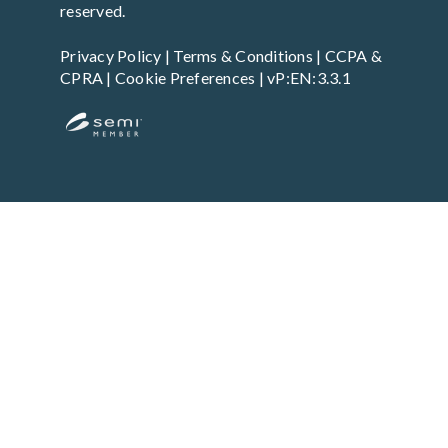
reserved.
Privacy Policy
|
Terms & Conditions
|
CCPA &
CPRA
|
Cookie Preferences
| vP:EN:3.3.1