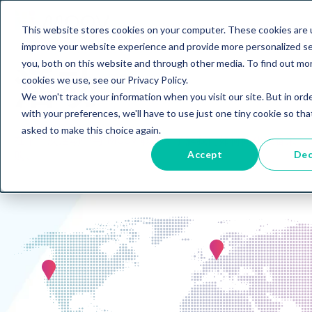
This website stores cookies on your computer. These cookies are 
improve your website experience and provide more personalized se
you, both on this website and through other media. To find out mo
活动
cookies we use, see our Privacy Policy.
We won't track your information when you visit our site. But in ord
Sell
with your preferences, we'll have to use just one tiny cookie so tha
asked to make this choice again.
Buy
在下一次活动中与 Moov 联系，了解我们如何简化设备采
Accept
Dec
购。
Services
Browse all equipment
Logistics
Exclusives
Inventory
Remarketing
View All Exclusive
Events