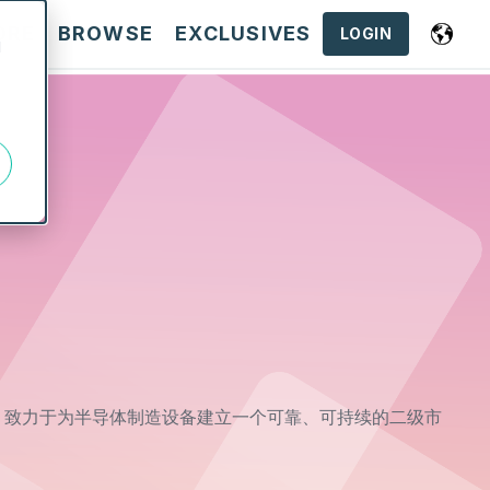
ORE
BROWSE
EXCLUSIVES
LOGIN
d
，致力于为半导体制造设备建立一个可靠、可持续的二级市