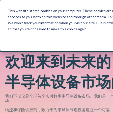
This website stores cookies on your computer. These cookies are 
services to you, both on this website and through other media. To 
We won't track your information when you visit our site. But in orde
so that you're not asked to make this choice again.
欢迎来到未来的
半导体设备市场
我们不仅仅是全球首个实时数字半导体设备市场。我们是一
场、
物流和保险供应商，致力于为半导体制造设备建立一个可靠