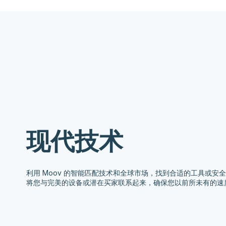
现代技术
利用 Moov 的智能匹配技术和全球市场，找到合适的工具或安
将您与完美的设备或潜在买家联系起来，确保您以前所未有的速