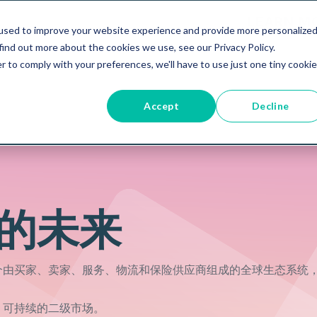
LEARN M
used to improve your website experience and provide more personalize
find out more about the cookies we use, see our Privacy Policy.
r to comply with your preferences, we'll have to use just one tiny cookie
Accept
Decline
的未来
个由买家、卖家、服务、物流和保险供应商组成的全球生态系统
、可持续的二级市场。