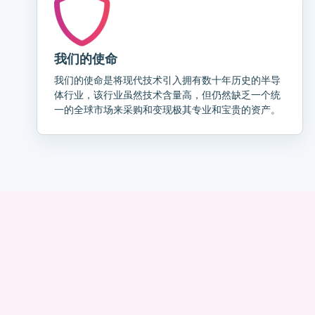
我们的使命
我们的使命是将现代技术引入拥有数十年历史的半导
体行业，该行业虽然技术含量高，但仍然缺乏一个统
一的全球市场来采购和变现极其专业和宝贵的资产。