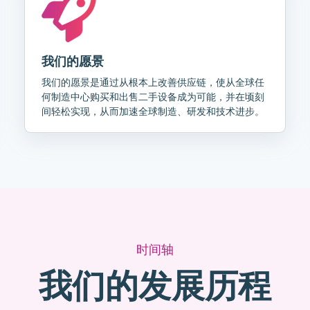
我们的愿景
我们的愿景是通过从根本上改善供应链，使从全球任
何制造中心购买和出售二手设备成为可能，并在顷刻
间轻松实现，从而加速全球制造、研发和技术进步。
时间轴
我们的发展历程