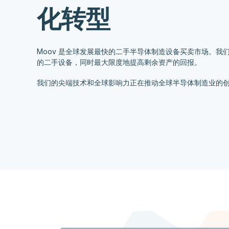
化转型
Moov 是全球发展最快的二手半导体制造设备买卖市场。
的二手设备，同时最大限度地提高剩余资产的回报。
我们的尖端技术和全球影响力正在推动全球半导体制造业的