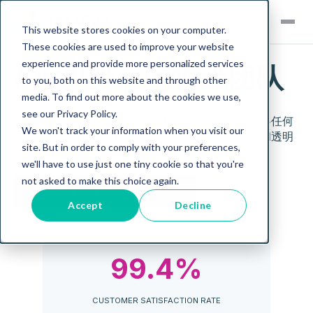
This website stores cookies on your computer.
These cookies are used to improve your website
experience and provide more personalized services
#业界第一的物流团队
to you, both on this website and through other
media. To find out more about the cookies we use,
Sell
see our Privacy Policy.
我们拥有一支出色的物流团队为您服务，随时准备将任何
We won't track your information when you visit our
Buy
半导体设备运送到任何地点，并提供最细致、精确和透明
site. But in order to comply with your preferences,
的服务。
we'll have to use just one tiny cookie so that you're
Services
Browse all equipment
not asked to make this choice again.
联系我们的团队
Logistics
Exclusives
Accept
Decline
Inventory
Remarketing
View All Exclusive
99.4%
Events
CUSTOMER SATISFACTION RATE