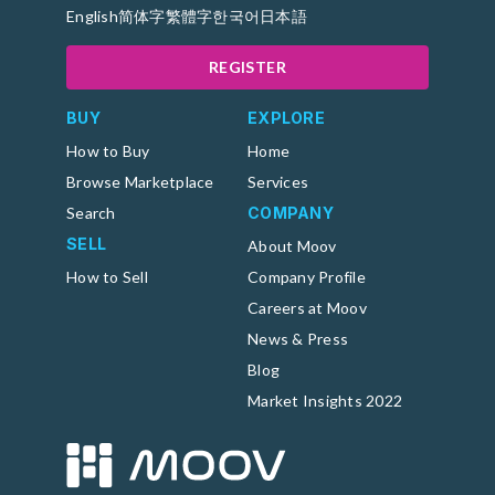
English
简体字
繁體字
한국어
日本語
REGISTER
BUY
EXPLORE
How to Buy
Home
Browse Marketplace
Services
Search
COMPANY
SELL
About Moov
How to Sell
Company Profile
Careers at Moov
News & Press
Blog
Market Insights 2022